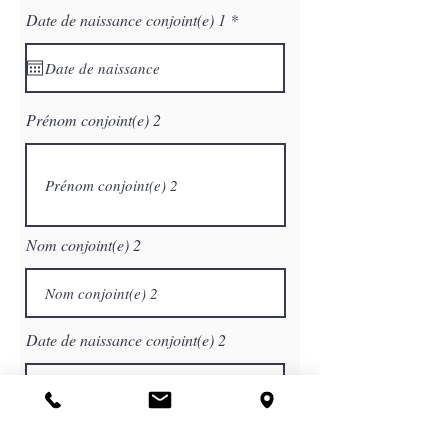
r
Date de naissance conjoint(e) 1
*
e
q
u
i
r
e
Prénom conjoint(e) 2
d
Nom conjoint(e) 2
Date de naissance conjoint(e) 2
Téléphone