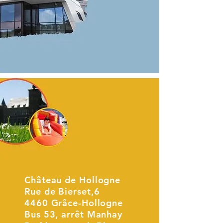
Château de Hollogne
Rue de Bierset,6
4460 Grâce-Hollogne
Bus 53, arrêt Manhay