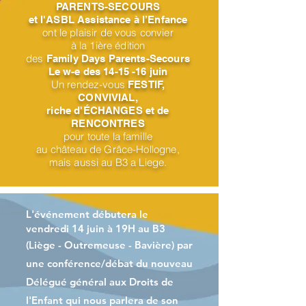
PARENTS-SECOURS
et l'ASBL Assistance à l’Enfance
ont le plaisir de vous convier
à la 1ière édition
des
Family Days Parents-Secours
Le w-e des 14-15 -16 juin
Un rendez-vous
FESTIF,
CONVIVIAL,
riche d'ÉCHANGES et de
RENCONTRES
pour toute la famille
au château de Grâce-Hollogne,
mais aussi au B3 a Liege.
L'événement débutera le
vendredi
14 juin à 19H au B3
(Liège - Outremeuse - Bavière)
par
une conférence/débat du nouveau
Délégué général aux Droits de
l'Enfant qui nous parlera de son