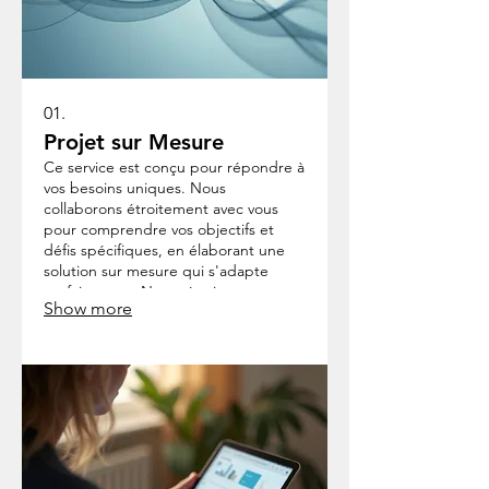
01.
Projet sur Mesure
Ce service est conçu pour répondre à
vos besoins uniques. Nous
collaborons étroitement avec vous
pour comprendre vos objectifs et
défis spécifiques, en élaborant une
solution sur mesure qui s'adapte
parfaitement. Notre équipe vous
Show more
guidera à travers chaque étape,
assurant un résultat précis qui
dépasse les attentes.