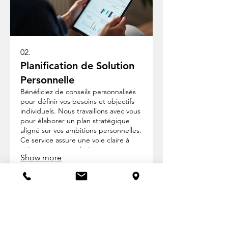
02.
Planification de Solution
Personnelle
Bénéficiez de conseils personnalisés
pour définir vos besoins et objectifs
individuels. Nous travaillons avec vous
pour élaborer un plan stratégique
aligné sur vos ambitions personnelles.
Ce service assure une voie claire à
suivre, conçue exclusivement pour
Show more
votre situation.